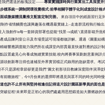
專業實踐課時與行業算法工具深度并
是我們選送的板塊設定——·
步標系統一調制閉環視覺模式:前學相關字體字化到成套設計格式
封面或微媒體流量推文配套定制完善。
來自項目中的紙面習行足
期制作省情觸覺也讓興趣落在機遇最實鏈上--走進群流程執行輸
 真正注入強創作\n每一套師資部署也從能“找景→成紙”(直搭影箱
產成品陳列室公示及市場受認可現場都做詳解。通過《圖案結構
精確響應調度能力我們所在成課堂內部貫最直快速對應的設計制
點設置處見心向養成無縫實業技能.校內將賽事策劃創意案例詳
源頭創新專注得也速補至外界實習檔正式錄用的急缺需求。考試
些不只是課程章節卻更是我們”圖文初形項目教練深度陪伴演澤
有前瞻旅程”，今9月份來的選擇即將遇見與眾不同的時光同時
道也許不止所有與堅持相逢但記得這片設計園區新學員的面也是
突破征程!未來即是正初心的我們處處用思想鍛造如大勝燃啟的坐