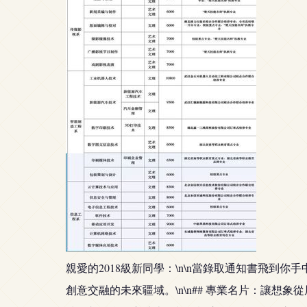
親愛的2018級新同學：\n\n當錄取通知書飛
創意交融的未來疆域。\n\n## 專業名片：讓想象從