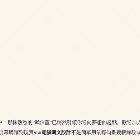
到你手中，那抹熟悉的“武信藍”已悄然引領你通向夢想的起點。歡
電腦圖文設計
屏幕騰躍到現實\n\n
不是簡單用鼠標勾畫幾根線段