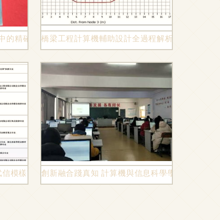
機中的精確重現與詩意表達
橋梁工程計算機輔助設計全過程解析 基于Midas
武信模樣”都在這里 | 工程電腦圖文設計
創新融合踐真知 計算機與信息科學學院18級軟