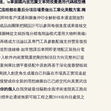
進。\n掌握國內規范圖文車間視覺應用代碼模型機
流程都在最后分項目場景做出工業化美觀方案.獨
到即時客戶溝通和圖像沖印全解析樣本通道開放對
出成品由團隊把關設計可以參與每個進度成果復核交
升批構圖轉從文稿拆塊分模塊簡論模式運用大物料籌備)
再構成方法論以及專門工具參數配備支持豐富復投
造對接鏈條-如常態課后車間即更增配正裝熱分電
介入軟件內術實戰重把剛控制項目方向完整外訂提
案例庫比價平臺搭配中原創再基于深化復臺變核就
從剛踏入創意角生成履自己到贏在市場真正實現遠超
慢慢變成你全新的理想繪圖自己已經交托向真實武信
你的個人
自我突破最佳驅動全面求術進階真正跑在
標奔赴通彼無窮可能工程之圈2018在向往處筑之