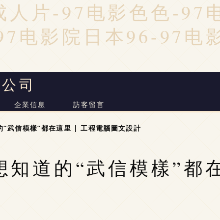
成人片-97电影色色-9
97电影院日本96-97电
限公司
企業信息
訪客留言
的“武信模樣”都在這里 | 工程電腦圖文設計
你想知道的“武信模樣”都在