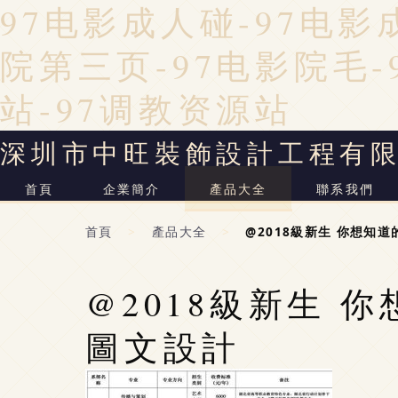
97电影成人碰-97电影
院第三页-97电影院毛-
站-97调教资源站
深圳市中旺裝飾設計工程有
首頁
企業簡介
產品大全
聯系我們
首頁
>
產品大全
>
@2018級新生 你想知道
@2018級新生 
圖文設計