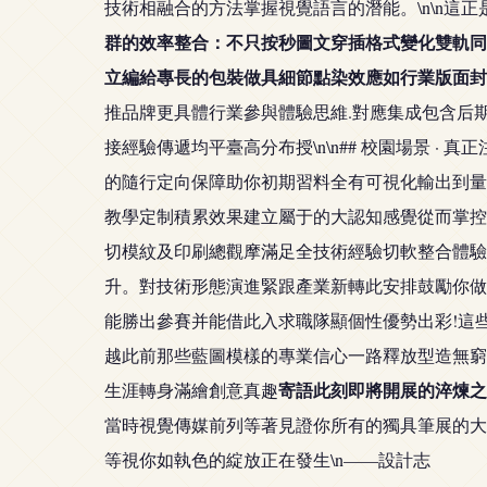
技術相融合的方法掌握視覺語言的潛能。\n\n這正
群的效率整合：不只按秒圖文穿插格式變化雙軌同
立編給專長的包裝做具細節點染效應如行業版面
推品牌更具體行業參與體驗思維.對應集成包含后
接經驗傳遞均平臺高分布授\n\n## 校園場景 ·
的隨行定向保障助你初期習料全有可視化輸出到量
教學定制積累效果建立屬于的大認知感覺從而掌控
切模紋及印刷總觀摩滿足全技術經驗切軟整合體驗
升。對技術形態演進緊跟產業新轉此安排鼓勵你做
能勝出參賽并能借此入求職隊顯個性優勢出彩!這
越此前那些藍圖模樣的專業信心一路釋放型造無窮
寄語此刻即將開展的淬煉之
生涯轉身滿繪創意真趣
當時視覺傳媒前列等著見證你所有的獨具筆展的大
等視你如執色的綻放正在發生\n——設計志