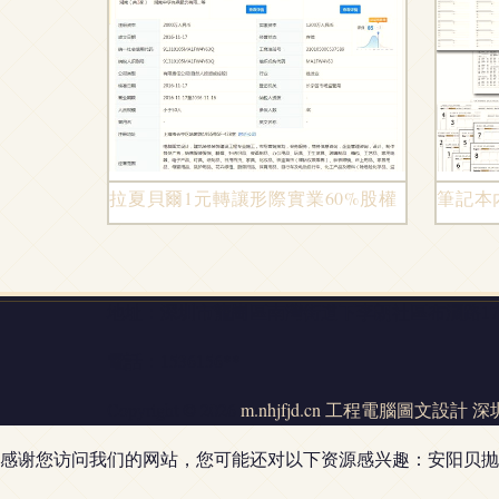
拉夏貝爾1元轉讓形際實業60%股權，緣何聚焦
筆記本
地址：深圳市龍崗區南灣街道下李朗社區布瀾路17號
電話：1536156**
Copyright © 2026
m.nhjfjd.cn
工程電腦圖文設計
深
感谢您访问我们的网站，您可能还对以下资源感兴趣：安阳贝抛