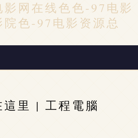
7电影网在线色色-97电影
影院色-97电影资源总
這里 | 工程電腦